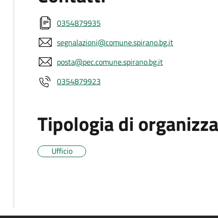
0354879935
segnalazioni@comune.spirano.bg.it
posta@pec.comune.spirano.bg.it
0354879923
Tipologia di organizz
Ufficio