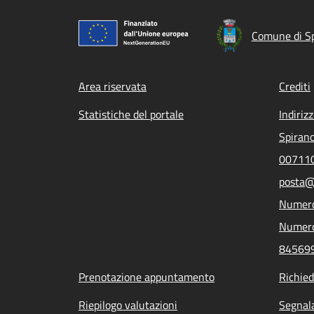
Comune di S
Footer menu
Area riservata
Crediti
Statistiche del portale
Indiriz
Spirano
007110
posta@
Numero
Numero
84569
Prenotazione appuntamento
Richied
Riepilogo valutazioni
Segnala