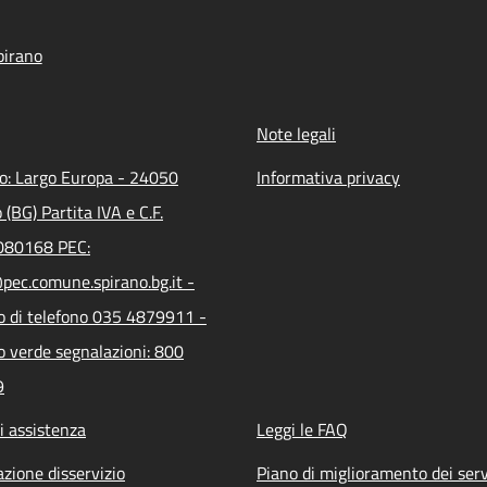
pirano
Note legali
zo: Largo Europa - 24050
Informativa privacy
 (BG) Partita IVA e C.F.
80168 PEC:
pec.comune.spirano.bg.it -
 di telefono 035 4879911 -
 verde segnalazioni: 800
9
i assistenza
Leggi le FAQ
zione disservizio
Piano di miglioramento dei serv