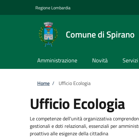
Salta al contenuto principale
Skip to footer content
Regione Lombardia
Comune di Spirano
Amministrazione
Novità
Servizi
Briciole di pane
Home
/
Ufficio Ecologia
Ufficio Ecologia
Le competenze dell'unità organizzativa comprendono
gestionali e doti relazionali, essenziali per amminis
proattivo alle esigenze della cittadina