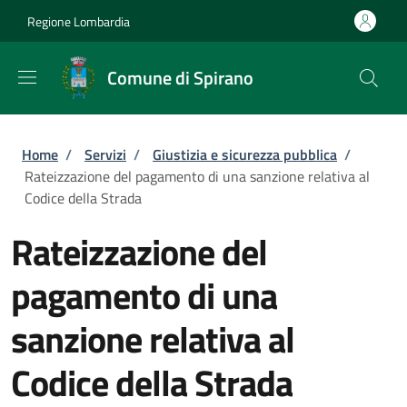
Salta al contenuto principale
Skip to footer content
Regione Lombardia
Comune di Spirano
Briciole di pane
Home
/
Servizi
/
Giustizia e sicurezza pubblica
/
Rateizzazione del pagamento di una sanzione relativa al
Codice della Strada
Rateizzazione del
pagamento di una
sanzione relativa al
Codice della Strada