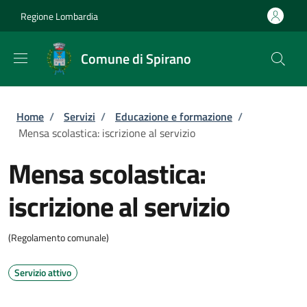
Salta al contenuto principale
Skip to footer content
Regione Lombardia
Comune di Spirano
Briciole di pane
Home
/
Servizi
/
Educazione e formazione
/
Mensa scolastica: iscrizione al servizio
Mensa scolastica:
iscrizione al servizio
(Regolamento comunale)
Servizio attivo