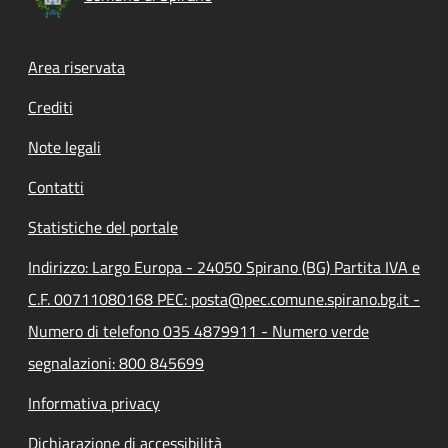
Footer menu
Area riservata
Crediti
Note legali
Contatti
Statistiche del portale
Indirizzo: Largo Europa - 24050 Spirano (BG) Partita IVA e
C.F. 00711080168 PEC: posta@pec.comune.spirano.bg.it -
Numero di telefono 035 4879911 - Numero verde
segnalazioni: 800 845699
Informativa privacy
Dichiarazione di accessibilità