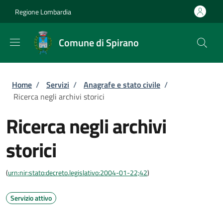
Salta al contenuto principale
Skip to footer content
Regione Lombardia
Comune di Spirano
Briciole di pane
Home
/
Servizi
/
Anagrafe e stato civile
/
Ricerca negli archivi storici
Ricerca negli archivi
storici
(
urn:nir:stato:decreto.legislativo:2004-01-22;42
)
Servizio attivo