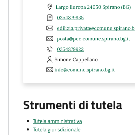
Largo Europa 24050 Spirano (BG)
0354879935
edilizia.privata@comune.spirano.bg
posta@pec.comune.spirano.bg.it
0354879922
Simone
Cappellano
info@comune.spirano.bg.it
Strumenti di tutela
Tutela amministrativa
Tutela giurisdizionale