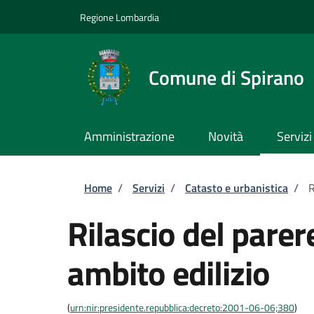
Salta al contenuto principale
Skip to footer content
Regione Lombardia
Comune di Spirano
Amministrazione
Novità
Servizi
Briciole di pane
Home
/
Servizi
/
Catasto e urbanistica
/
R
Rilascio del parer
ambito edilizio
(
urn:nir:presidente.repubblica:decreto:2001-06-06;380
)