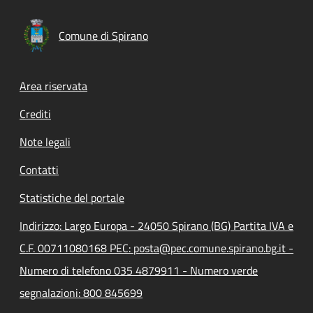
Comune di Spirano
Footer menu
Area riservata
Crediti
Note legali
Contatti
Statistiche del portale
Indirizzo: Largo Europa - 24050 Spirano (BG) Partita IVA e
C.F. 00711080168 PEC: posta@pec.comune.spirano.bg.it -
Numero di telefono 035 4879911 - Numero verde
segnalazioni: 800 845699