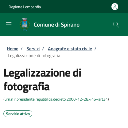
Salta al contenuto principale
Skip to footer content
Regione Lombardia
Comune di Spirano
Briciole di pane
Home
/
Servizi
/
Anagrafe e stato civile
/
Legalizzazione di fotografia
Legalizzazione di
fotografia
(
urn:nir:presidente.repubblica:decreto:2000-12-28;445~art34
)
Servizio attivo