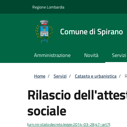
Salta al contenuto principale
Skip to footer content
Regione Lombardia
Comune di Spirano
Amministrazione
Novità
Servizi
Briciole di pane
Home
/
Servizi
/
Catasto e urbanistica
/
R
Rilascio dell'atte
sociale
(
urn:nir:stato:decreto.legge:2014-03-28;47~art7
)