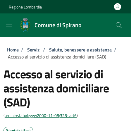
Salta al contenuto principale
Skip to footer content
Regione Lombardia
Comune di Spirano
Briciole di pane
Home
/
Servizi
/
Salute, benessere e assistenza
/
Accesso al servizio di assistenza domiciliare (SAD)
Accesso al servizio di
assistenza domiciliare
(SAD)
(
urn:nir:stato:legge:2000-11-08;328~art6
)
Servizio attivo