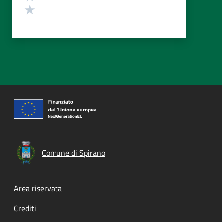
Valuta 1 stelle su 5
Comune di Spirano
Footer menu
Area riservata
Crediti