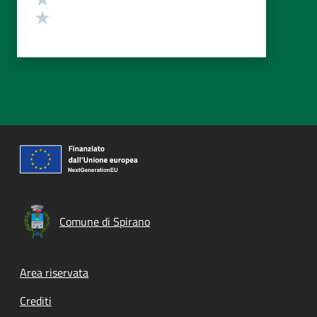
Valuta 1 stelle su 5
Comune di Spirano
Footer menu
Area riservata
Crediti