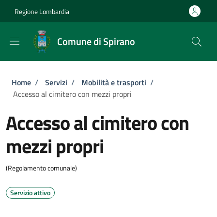
Salta al contenuto principale
Skip to footer content
Regione Lombardia
Comune di Spirano
Briciole di pane
Home
/
Servizi
/
Mobilità e trasporti
/
Accesso al cimitero con mezzi propri
Accesso al cimitero con
mezzi propri
(Regolamento comunale)
Servizio attivo