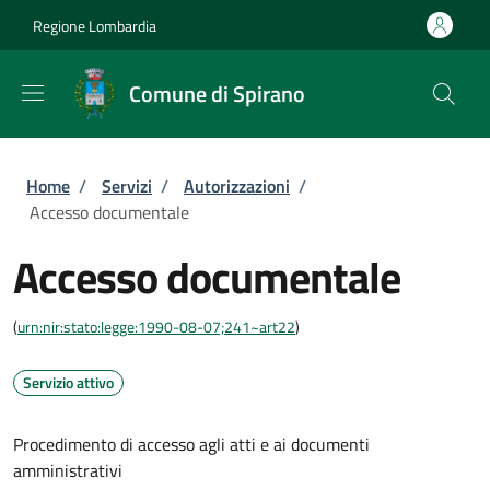
Salta al contenuto principale
Skip to footer content
Regione Lombardia
Comune di Spirano
Briciole di pane
Home
/
Servizi
/
Autorizzazioni
/
Accesso documentale
Accesso documentale
(
urn:nir:stato:legge:1990-08-07;241~art22
)
Servizio attivo
Procedimento di accesso agli atti e ai documenti
amministrativi