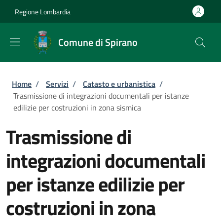
Salta al contenuto principale
Skip to footer content
Regione Lombardia
Comune di Spirano
Briciole di pane
Home
/
Servizi
/
Catasto e urbanistica
/
Trasmissione di integrazioni documentali per istanze
edilizie per costruzioni in zona sismica
Trasmissione di
integrazioni documentali
per istanze edilizie per
costruzioni in zona