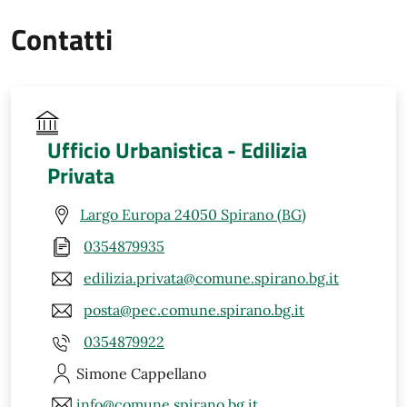
Contatti
Ufficio Urbanistica - Edilizia
Privata
Largo Europa 24050 Spirano (BG)
0354879935
edilizia.privata@comune.spirano.bg.it
posta@pec.comune.spirano.bg.it
0354879922
Simone
Cappellano
info@comune.spirano.bg.it