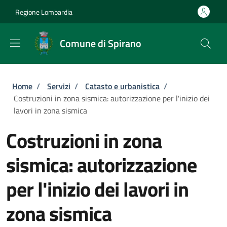
Salta al contenuto principale
Skip to footer content
Regione Lombardia
Comune di Spirano
Briciole di pane
Home
/
Servizi
/
Catasto e urbanistica
/
Costruzioni in zona sismica: autorizzazione per l'inizio dei
lavori in zona sismica
Costruzioni in zona
sismica: autorizzazione
per l'inizio dei lavori in
zona sismica