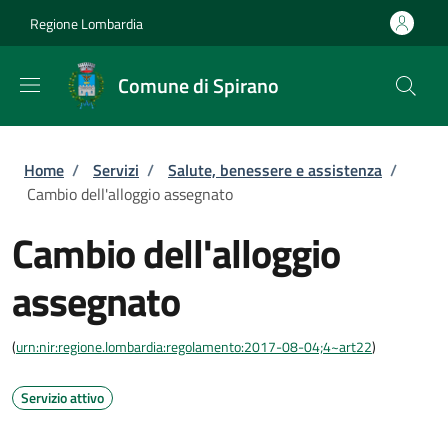
Salta al contenuto principale
Skip to footer content
Regione Lombardia
Comune di Spirano
Briciole di pane
Home
/
Servizi
/
Salute, benessere e assistenza
/
Cambio dell'alloggio assegnato
Cambio dell'alloggio
assegnato
(
urn:nir:regione.lombardia:regolamento:2017-08-04;4~art22
)
Servizio attivo