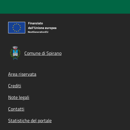
Comune di Spirano
Footer menu
Area riservata
Crediti
Note legali
Contatti
Statistiche del portale