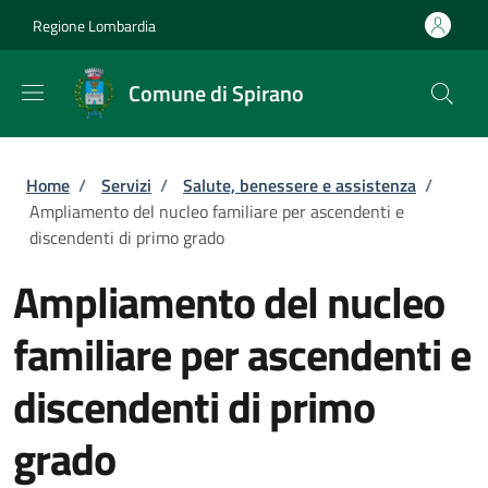
Salta al contenuto principale
Skip to footer content
Regione Lombardia
Comune di Spirano
Briciole di pane
Home
/
Servizi
/
Salute, benessere e assistenza
/
Ampliamento del nucleo familiare per ascendenti e
discendenti di primo grado
Ampliamento del nucleo
familiare per ascendenti e
discendenti di primo
grado