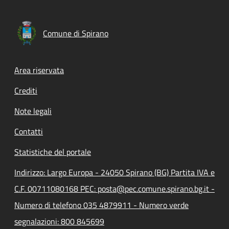
Comune di Spirano
Footer menu
Area riservata
Crediti
Note legali
Contatti
Statistiche del portale
Indirizzo: Largo Europa - 24050 Spirano (BG) Partita IVA e
C.F. 00711080168 PEC: posta@pec.comune.spirano.bg.it -
Numero di telefono 035 4879911 - Numero verde
segnalazioni: 800 845699