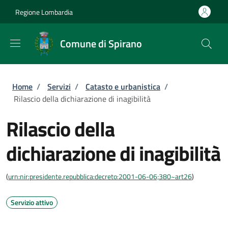
Salta al contenuto principale
Skip to footer content
Regione Lombardia
Comune di Spirano
Briciole di pane
Home
/
Servizi
/
Catasto e urbanistica
/
Rilascio della dichiarazione di inagibilità
Rilascio della
dichiarazione di inagibilità
(
urn:nir:presidente.repubblica:decreto:2001-06-06;380~art26
)
Servizio attivo