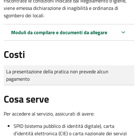
riscontrate le condizioni indicate dal Regolamento d’igiene,
viene emessa dichiarazione di inagibilità e ordinanza di
sgombero dei locali.
Moduli da compilare e documenti da allegare
Costi
Tipo di pagamento
Importo
La presentazione della pratica non prevede alcun
pagamento
Cosa serve
Per accedere al servizio, assicurati di avere:
SPID (sistema pubblico di identità digitale), carta
d’identità elettronica (CIE) o carta nazionale dei servizi