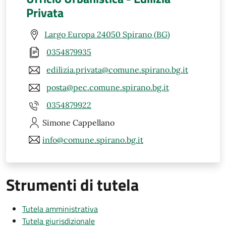
Privata
Largo Europa 24050 Spirano (BG)
0354879935
edilizia.privata@comune.spirano.bg.it
posta@pec.comune.spirano.bg.it
0354879922
Simone
Cappellano
info@comune.spirano.bg.it
Strumenti di tutela
Tutela amministrativa
Tutela giurisdizionale