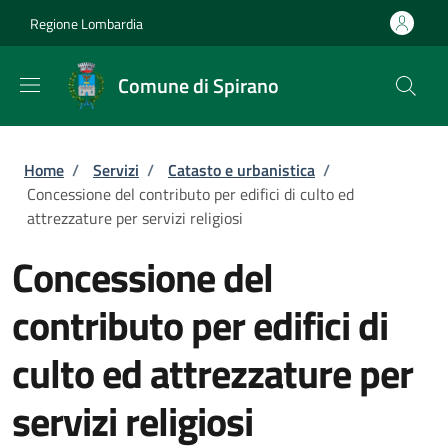
Salta al contenuto principale
Skip to footer content
Regione Lombardia
Comune di Spirano
Briciole di pane
Home
/
Servizi
/
Catasto e urbanistica
/
Concessione del contributo per edifici di culto ed
attrezzature per servizi religiosi
Concessione del
contributo per edifici di
culto ed attrezzature per
servizi religiosi