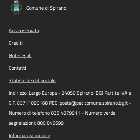
Comune di Spirano
Footer menu
Area riservata
Crediti
Note legali
Contatti
Statistiche del portale
Indirizzo: Largo Europa - 24050 Spirano (BG) Partita IVA e
C.F. 00711080168 PEC: posta@pec.comune.spirano.bg.it -
Numero di telefono 035 4879911 - Numero verde
segnalazioni: 800 845699
Informativa privacy