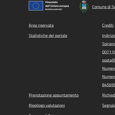
Comune di S
Footer menu
Area riservata
Crediti
Statistiche del portale
Indiriz
Spirano
007110
posta@
Numero
Numero
84569
Prenotazione appuntamento
Richied
Riepilogo valutazioni
Segnala