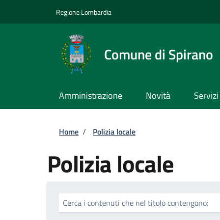
Salta al contenuto principale
Skip to footer content
Regione Lombardia
Comune di Spirano
Amministrazione
Novità
Servizi
Briciole di pane
Home
/
Polizia locale
Polizia locale
Cerca i contenuti che nel titolo contengono: