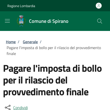
Salta al contenuto principale
Skip to footer content
Regione Lombardia
Comune di Spirano
Briciole di pane
Home
/
Generale
/
Pagare l'imposta di bollo per il rilascio del provvedimento
finale
Pagare l'imposta di bollo
per il rilascio del
provvedimento finale
Condividi