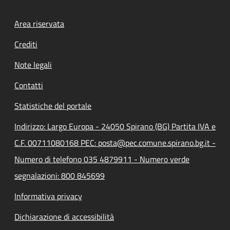
Footer menu
Area riservata
Crediti
Note legali
Contatti
Statistiche del portale
Indirizzo: Largo Europa - 24050 Spirano (BG) Partita IVA e
C.F. 00711080168 PEC: posta@pec.comune.spirano.bg.it -
Numero di telefono 035 4879911 - Numero verde
segnalazioni: 800 845699
Informativa privacy
Dichiarazione di accessibilità