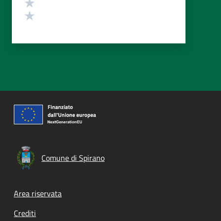
Valuta 2 stelle su 5
Valuta 1 stelle su 5
Comune di Spirano
Footer menu
Area riservata
Crediti