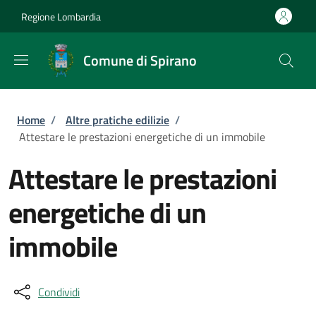
Salta al contenuto principale
Skip to footer content
Regione Lombardia
Comune di Spirano
Briciole di pane
Home
/
Altre pratiche edilizie
/
Attestare le prestazioni energetiche di un immobile
Attestare le prestazioni
energetiche di un
immobile
Condividi